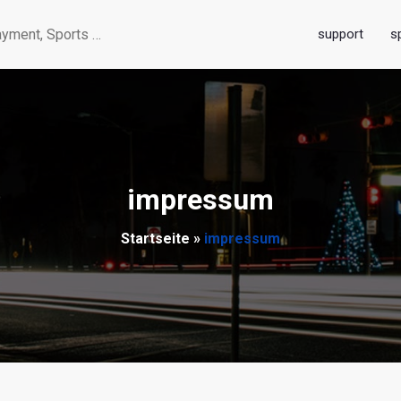
support
s
yment, Sports …
impressum
Startseite
»
impressum