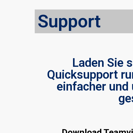
Support
Laden Sie 
Quicksupport ru
einfacher und 
ge
 für
Download Teamvi