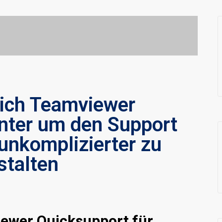
sich Teamviewer
nter um den Support
unkomplizierter zu
stalten
ewer Quicksupport für