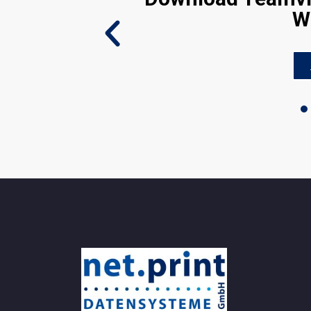
W
 richtige