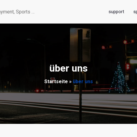
support
s
yment, Sports …
über uns
Startseite
»
über uns